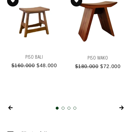
PISO BALI
PISO WAKO
Precio
Precio
$160.000
$48.000
Precio
Precio
$180.000
$72.000
habitual
de
habitual
de
oferta
oferta