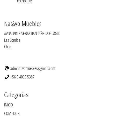
Escríbenos.
Nat&vo Muebles
AVDA. PDTE SEBASTIAN PIÑERA E. #844
Las Condes
Chile
admnativomuebles@gmail.com
+56 9 4009 5387
Categorías
INICIO
COMEDOR