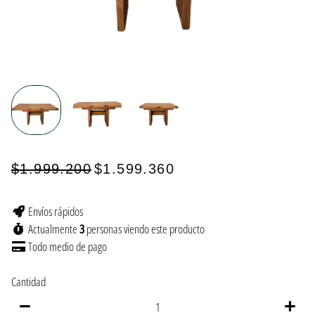
$1.999.200
$1.599.360
Precio
Precio
habitual
de
Envíos rápidos
oferta
Actualmente
3
personas viendo este producto
Todo medio
de pago
Cantidad
−
+