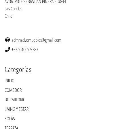
AVDA. PDTE SEBASTIAN PIÑERA E. #844
Las Condes
Chile
admnativomuebles@gmail.com
+56 9 4009 5387
Categorías
INICIO
COMEDOR
DORMITORIO
LIVING Y ESTAR
SOFÁS
TERRAZA