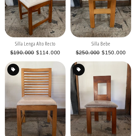
Silla Lenga Alto Recto
Silla Bebe
Precio
Precio
Precio
Precio
$190.000
$114.000
$250.000
$150.000
habitual
de
habitual
de
oferta
oferta