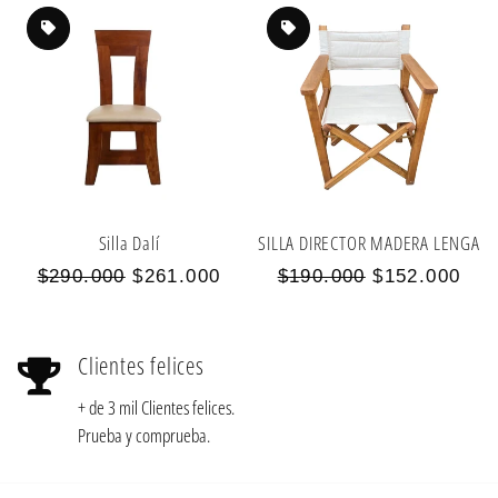
oferta
oferta
Silla Dalí
SILLA DIRECTOR MADERA LENGA
Precio
Precio
Precio
Precio
$290.000
$261.000
$190.000
$152.000
habitual
de
habitual
de
oferta
oferta
Clientes felices
+ de 3 mil Clientes felices.
Prueba y comprueba.