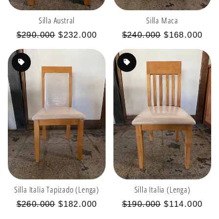
Silla Austral
Silla Maca
Precio
Precio
Precio
Precio
$290.000
$232.000
$240.000
$168.000
habitual
de
habitual
de
oferta
oferta
Silla Italia Tapizado (Lenga)
Silla Italia (Lenga)
Precio
Precio
Precio
Precio
$260.000
$182.000
$190.000
$114.000
habitual
de
habitual
de