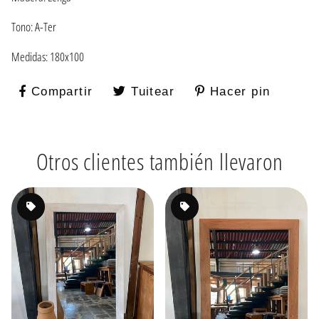
Tono: A-Ter
Medidas: 180x100
Compartir
Compartir
Tuitear
Tuitear
Hacer pin
Pinear
en
en
en
Facebook
Twitter
Pintere
Otros clientes también llevaron