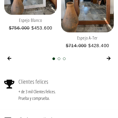
Espejo Blanco
Precio
Precio
$756.000
$453.600
habitual
de
Espejo A-Ter
oferta
Precio
Precio
$714.000
$428.400
habitual
de
oferta
Clientes felices
+ de 3 mil Clientes felices.
Prueba y comprueba.