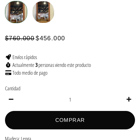
$760.000
$456.000
Precio
Precio
habitual
de
Envíos rápidos
oferta
Actualmente
3
personas viendo este producto
Todo medio
de pago
Cantidad
−
+
COMPRAR
Madera: Lenga