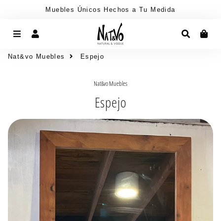
Muebles Únicos Hechos a Tu Medida
Menú
Ingresar
Buscar
Car
Nat&vo Muebles
Espejo
Nat&vo Muebles
Espejo