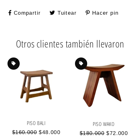
Compartir
Compartir
Tuitear
Tuitear
Hacer pin
Pinear
en
en
en
Facebook
Twitter
Pintere
Otros clientes también llevaron
PISO BALI
PISO WAKO
Precio
Precio
$160.000
$48.000
Precio
Precio
$180.000
$72.000
habitual
de