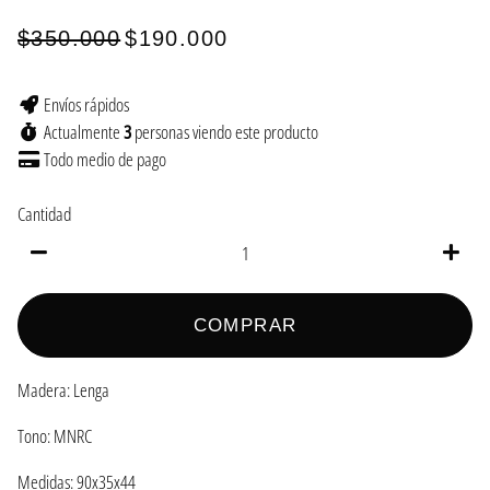
$350.000
$190.000
Precio
Precio
habitual
de
Envíos rápidos
oferta
Actualmente
3
personas viendo este producto
Todo medio
de pago
Cantidad
−
+
COMPRAR
Madera: Lenga
Tono: MNRC
Medidas: 90x35x44