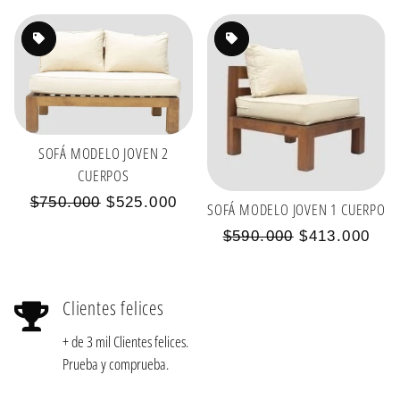
SOFÁ MODELO JOVEN 2
CUERPOS
Precio
Precio
$750.000
$525.000
SOFÁ MODELO JOVEN 1 CUERPO
habitual
de
Precio
Precio
$590.000
$413.000
oferta
habitual
de
oferta
Clientes felices
+ de 3 mil Clientes felices.
Prueba y comprueba.