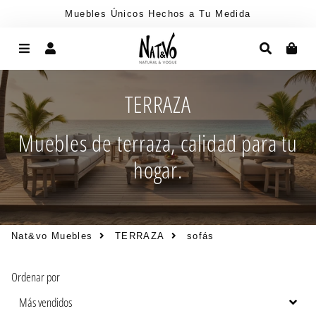
Muebles Únicos Hechos a Tu Medida
Menú
Ingresar
Buscar
Car
TERRAZA
Muebles de terraza, calidad para tu
hogar.
Nat&vo Muebles
TERRAZA
sofás
Ordenar por